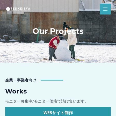
内
MAI
容
MEN
を
ス
キ
Our Projects
ッ
プ
企業・事業者向け
Works
モニター募集中/モニター価格で請け負います。
WEBサイト制作